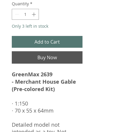
Quantity
*
Only 3 left in stock
Add to Cart
Buy Now
GreenMax 2639
- Merchant House Gable
(Pre-colored Kit)
· 1:150
· 70 x 55 x 64mm
Detailed model not
intended as a toy. Not