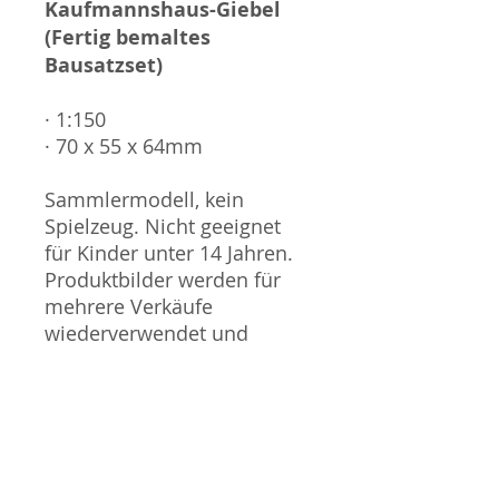
Kaufmannshaus-Giebel
(Fertig bemaltes
Bausatzset)
· 1:150
· 70 x 55 x 64mm
Sammlermodell, kein
Spielzeug. Nicht geeignet
für Kinder unter 14 Jahren.
Produktbilder werden für
mehrere Verkäufe
wiederverwendet und
können vom tatsächlichen
Produkt geringfügig
abweichen. Sofern mit dem
Produkt Probleme bekannt
sind wird dieses entweder
mit zusätzlichen Bildern