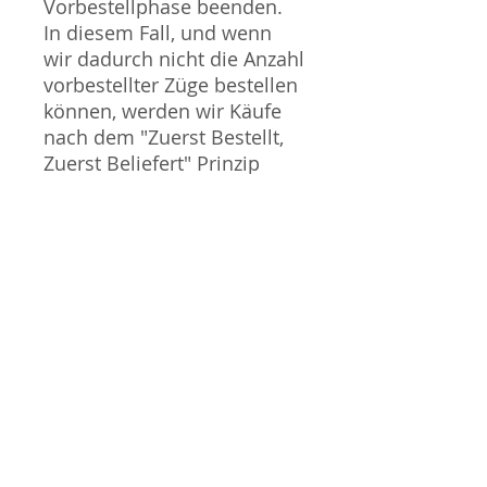
Vorbestellphase beenden.
In diesem Fall, und wenn
wir dadurch nicht die Anzahl
vorbestellter Züge bestellen
können, werden wir Käufe
nach dem "Zuerst Bestellt,
Zuerst Beliefert" Prinzip
stornieren und den
Kaufpreis erstatten. Wir
entschuldigen uns für alle
Unannehmlichkeiten die
dies mit sich bringen kann.
Sammlermodell, kein
Spielzeug. Nicht geeignet
für Kinder unter 14 Jahren.
Produktbilder werden für
mehrere Verkäufe
wiederverwendet und