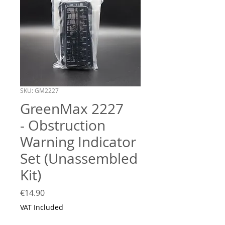
SKU: GM2227
GreenMax 2227
- Obstruction
Warning Indicator
Set (Unassembled
Kit)
Price
€14.90
VAT Included