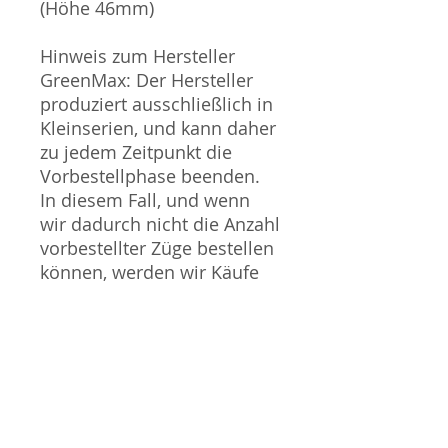
(Höhe 46mm)
Hinweis zum Hersteller
GreenMax: Der Hersteller
produziert ausschließlich in
Kleinserien, und kann daher
zu jedem Zeitpunkt die
Vorbestellphase beenden.
In diesem Fall, und wenn
wir dadurch nicht die Anzahl
vorbestellter Züge bestellen
können, werden wir Käufe
nach dem "Zuerst Bestellt,
Zuerst Beliefert" Prinzip
stornieren und den
Kaufpreis erstatten. Wir
entschuldigen uns für alle
Unannehmlichkeiten die
dies mit sich bringen kann.