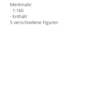
Merkmale:
· 1:160
· Enthält
5 verschiedene Figuren
Detailliertes Modell, nicht
als Spielzeug gedacht. Nicht
für Kinder unter 14 Jahren
geeignet.
Gauge / Spur - N
No additional info
GPSR Information / Informationen
gemäß ProdSV
Manufacturer / Hersteller: