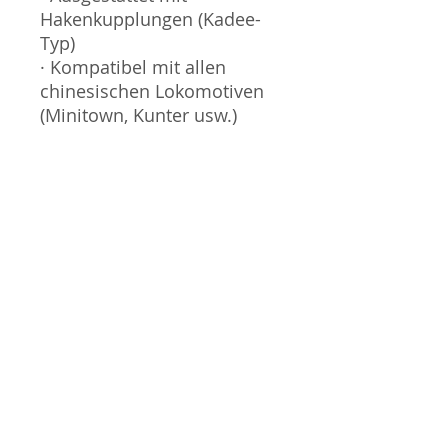
Hakenkupplungen (Kadee-
Typ)
· Kompatibel mit allen
chinesischen Lokomotiven
(Minitown, Kunter usw.)
Hinweise zu den 6-Wagen-
Sets
· Wird in einem
hochwertigen “Bookcase”
mit 2 zusätzlichen
Leerfächern geliefert
· Alle Wagen haben eine
unterschiedliche
Betriebsnummer
Hinweise zu Einzelwagen
· Die Betriebsnummer der