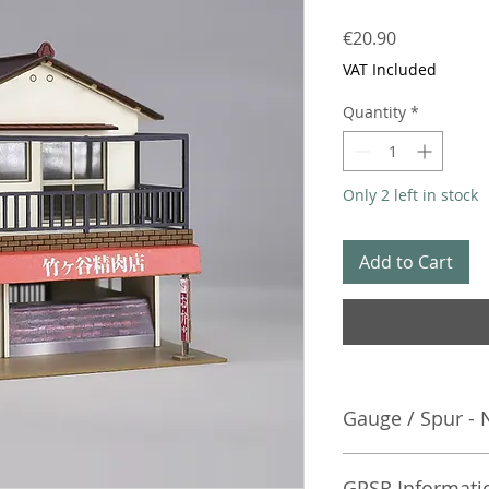
Price
€20.90
VAT Included
Quantity
*
Only 2 left in stock
Add to Cart
Gauge / Spur - 
No additional info
GPSR Informati