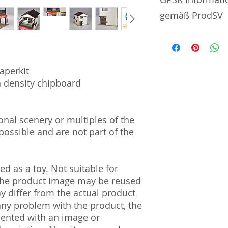
gemäß ProdSV
Manufacturer / He
AreaLogic Co., Ltd.
aperkit
#702 | 4-1-22 | S
h density chipboard
| Japan 160-0022
Import and Respo
und Verantwortli
al scenery or multiples of the
ossible and are not part of the
Horizont Electron
Päwesiner Weg 46 
13581 Berlin
d as a toy. Not suitable for
Steuernummer: 2
 The product image may be reused
UST-ID Nummer: 
ay differ from the actual product
HRB Nummer: HR
Amtsgericht Berli
 any problem with the product, the
Lucid ID: DE4171
mented with an image or
WEEE-Reg.-Nr.: D