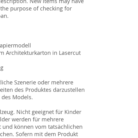
description. New items may have
 the purpose of checking for
pan.
Papiermodell
m Architekturkarton in Lasercut
ig
zliche Szenerie oder mehrere
eiten des Produktes darzustellen
l des Models.
zeug. Nicht geeignet für Kinder
ilder werden für mehrere
t und können vom tatsächlichen
ichen. Sofern mit dem Produkt