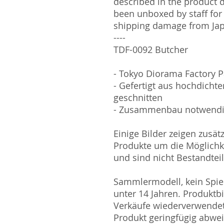
described in the product 
been unboxed by staff for
shipping damage from Ja
----
TDF-0092 Butcher
- Tokyo Diorama Factory 
- Gefertigt aus hochdichte
geschnitten
- Zusammenbau notwend
Einige Bilder zeigen zusät
Produkte um die Möglichk
und sind nicht Bestandtei
Sammlermodell, kein Spiel
unter 14 Jahren. Produktb
Verkäufe wiederverwende
Produkt geringfügig abwe