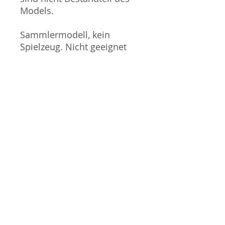
Models.
Sammlermodell, kein
Spielzeug. Nicht geeignet
für Kinder unter 14 Jahren.
Produktbilder werden für
mehrere Verkäufe
wiederverwendet und
können vom tatsächlichen
Produkt geringfügig
abweichen. Sofern mit dem
Produkt Probleme bekannt
sind wird dieses entweder
mit zusätzlichen Bildern
veranschaulicht und/oder in
der Produktbeschreibung
beschrieben. Neue Artikel
können durch Mitarbeiter