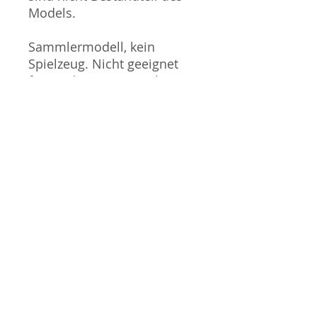
Models.
Sammlermodell, kein
Spielzeug. Nicht geeignet
für Kinder unter 14 Jahren.
Produktbilder werden für
mehrere Verkäufe
wiederverwendet und
können vom tatsächlichen
Produkt geringfügig
abweichen. Sofern mit dem
Produkt Probleme bekannt
sind wird dieses entweder
mit zusätzlichen Bildern
veranschaulicht und/oder in
der Produktbeschreibung
beschrieben. Neue Artikel
können durch Mitarbeiter