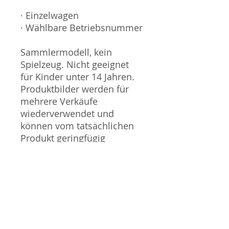
· Einzelwagen
· Wählbare Betriebsnummer
Sammlermodell, kein
Spielzeug. Nicht geeignet
für Kinder unter 14 Jahren.
Produktbilder werden für
mehrere Verkäufe
wiederverwendet und
können vom tatsächlichen
Produkt geringfügig
abweichen. Sofern mit dem
Produkt Probleme bekannt
sind wird dieses entweder
mit zusätzlichen Bildern
veranschaulicht und/oder in
der Produktbeschreibung
beschrieben. Neue Artikel